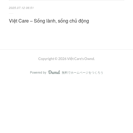
2025.07.12 06:51
Việt Care – Sống lành, sống chủ động
Copyright ©
2026
Việt Care's Ownd
.
Powered by
無料でホームページをつくろう
AmebaOwnd
フォロー